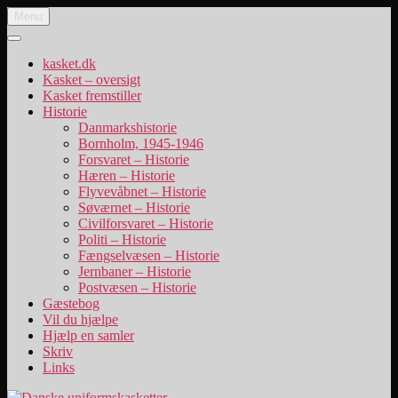
Videre
Menu
Danske uniformskasketter
uniformskasketter og lidt historie
til
indhold
kasket.dk
Kasket – oversigt
Kasket fremstiller
Historie
Danmarkshistorie
Bornholm, 1945-1946
Forsvaret – Historie
Hæren – Historie
Flyvevåbnet – Historie
Søværnet – Historie
Civilforsvaret – Historie
Politi – Historie
Fængselvæsen – Historie
Jernbaner – Historie
Postvæsen – Historie
Gæstebog
Vil du hjælpe
Hjælp en samler
Skriv
Links