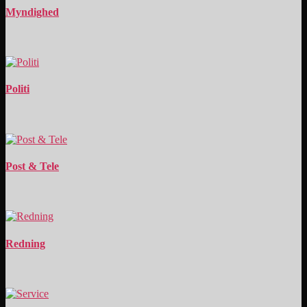
Myndighed
Politi
Post & Tele
Redning