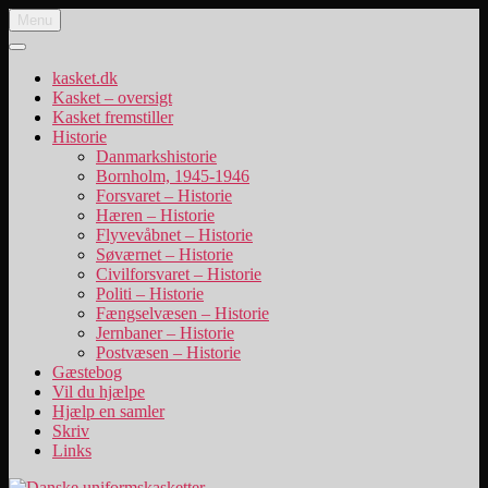
Videre
Menu
Danske uniformskasketter
uniformskasketter og lidt historie
til
indhold
kasket.dk
Kasket – oversigt
Kasket fremstiller
Historie
Danmarkshistorie
Bornholm, 1945-1946
Forsvaret – Historie
Hæren – Historie
Flyvevåbnet – Historie
Søværnet – Historie
Civilforsvaret – Historie
Politi – Historie
Fængselvæsen – Historie
Jernbaner – Historie
Postvæsen – Historie
Gæstebog
Vil du hjælpe
Hjælp en samler
Skriv
Links