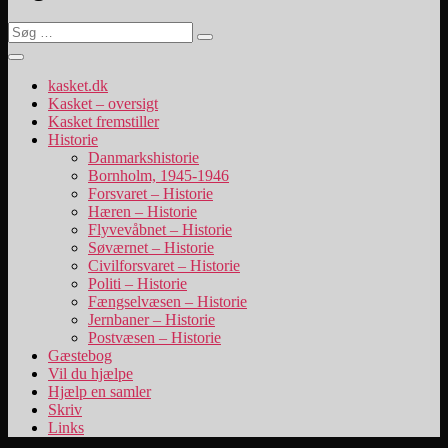
Søg
Søg
efter:
kasket.dk
Kasket – oversigt
Kasket fremstiller
Historie
Danmarkshistorie
Bornholm, 1945-1946
Forsvaret – Historie
Hæren – Historie
Flyvevåbnet – Historie
Søværnet – Historie
Civilforsvaret – Historie
Politi – Historie
Fængselvæsen – Historie
Jernbaner – Historie
Postvæsen – Historie
Gæstebog
Vil du hjælpe
Hjælp en samler
Skriv
Links