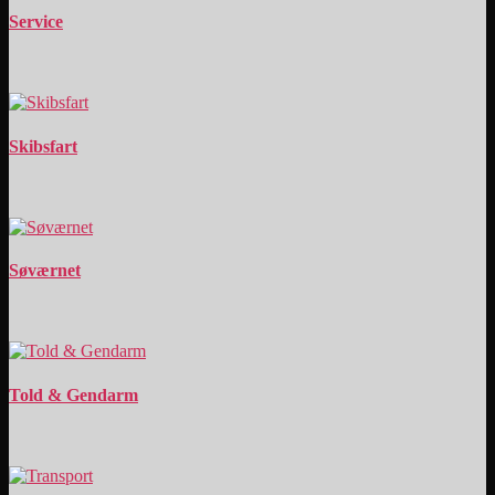
Service
Skibsfart
Søværnet
Told & Gendarm