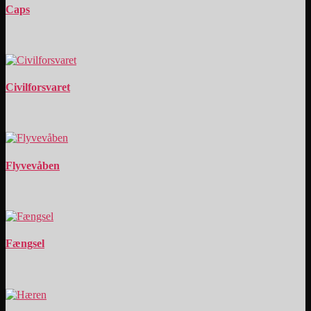
Caps
Civilforsvaret
Flyvevåben
Fængsel