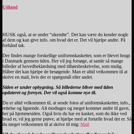
Udland
HUSK også, at se under “ukendte”. Det kan være du kender nogle
af dem og kan give info. om hvad det er. Det vil hjælpe andre. På
forhånd tak.
Der findes mange forskellige uniformskasketter, som er blevet brugt
i Danmark gennem tiden. Her vil jeg forsøge, at samle så mange
billeder af hovedbeklædning med tilhørsbeskrivelse, som mulig.
Håber det kan hjælpe de besøgende. Man er altid velkommen til at
skrive en mail, hvis der er spørgsmål eller andet.
Siden er under opbygning. Så billederne bliver med tiden
opdateret og fornyet. Der vil også komme nye til.
Du er altid velkommen til, at sende fotos af uniformskasketter, info.,
rettelse og lignende. Alt modtages og meget kommer andre til gavn,
her på hjemmesiden. Også hvis du har en kasket, som du ikke ved
hvad er, vil jeg gerne prøve, at hjælpe med at fortælle hvad det er. Så
du meget velkommen til at skrive til mig:
Mail