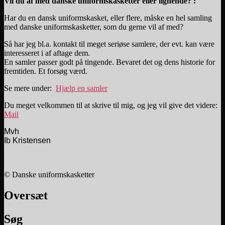
Vil du af med danske uniformskasketter eller lignende? :
Har du en dansk uniformskasket, eller flere, måske en hel samling
med danske uniformskasketter, som du gerne vil af med?
Så har jeg bl.a. kontakt til meget seriøse samlere, der evt. kan være
interesseret i af aftage dem.
En samler passer godt på tingende. Bevaret det og dens historie for
fremtiden. Et forsøg værd.
Se mere under:
Hjælp en samler
Du meget velkommen til at skrive til mig, og jeg vil give det videre:
Mail
Mvh
Ib Kristensen
© Danske uniformskasketter
Oversæt
Søg