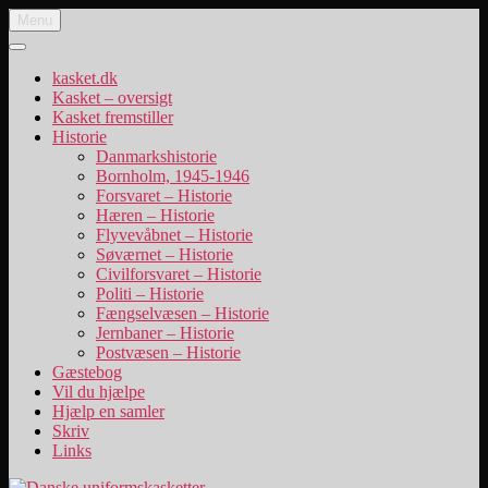
Videre
Menu
Danske uniformskasketter
uniformskasketter og lidt historie
til
indhold
kasket.dk
Kasket – oversigt
Kasket fremstiller
Historie
Danmarkshistorie
Bornholm, 1945-1946
Forsvaret – Historie
Hæren – Historie
Flyvevåbnet – Historie
Søværnet – Historie
Civilforsvaret – Historie
Politi – Historie
Fængselvæsen – Historie
Jernbaner – Historie
Postvæsen – Historie
Gæstebog
Vil du hjælpe
Hjælp en samler
Skriv
Links