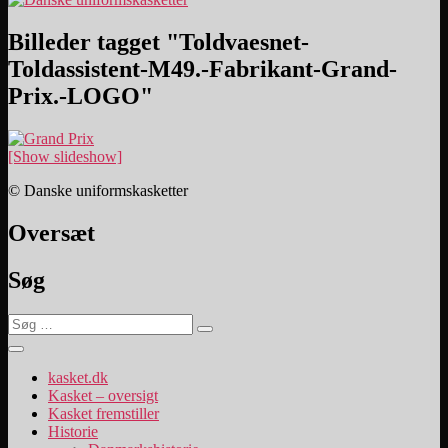
Billeder tagget "Toldvaesnet-
Toldassistent-M49.-Fabrikant-Grand-
Prix.-LOGO"
[Show slideshow]
© Danske uniformskasketter
Oversæt
Søg
Søg
Søg
efter:
kasket.dk
Kasket – oversigt
Kasket fremstiller
Historie