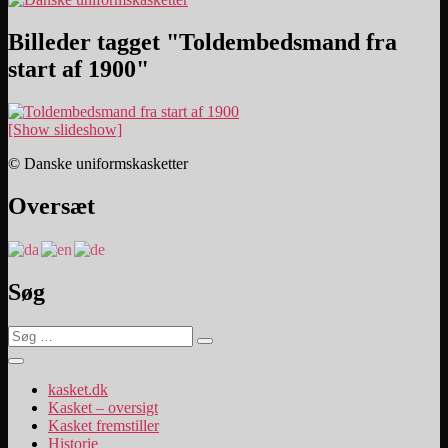
Billeder tagget "Toldembedsmand fra
start af 1900"
[Show slideshow]
© Danske uniformskasketter
Oversæt
Søg
Søg
Søg
efter:
kasket.dk
Kasket – oversigt
Kasket fremstiller
Historie