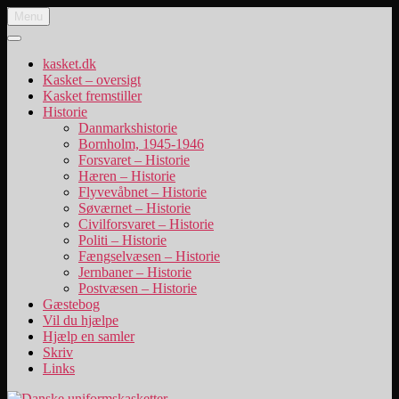
Videre
Menu
Danske uniformskasketter
uniformskasketter og lidt historie
til
indhold
kasket.dk
Kasket – oversigt
Kasket fremstiller
Historie
Danmarkshistorie
Bornholm, 1945-1946
Forsvaret – Historie
Hæren – Historie
Flyvevåbnet – Historie
Søværnet – Historie
Civilforsvaret – Historie
Politi – Historie
Fængselvæsen – Historie
Jernbaner – Historie
Postvæsen – Historie
Gæstebog
Vil du hjælpe
Hjælp en samler
Skriv
Links