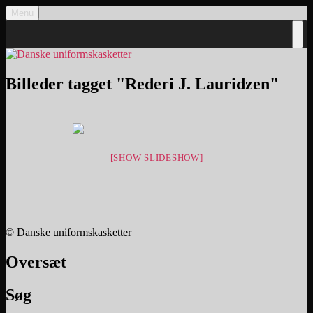
Videre
Menu
Danske uniformskasketter
uniformskasketter og lidt historie
til
indhold
Billeder tagget "Rederi J. Lauridzen"
[SHOW SLIDESHOW]
© Danske uniformskasketter
Oversæt
Søg