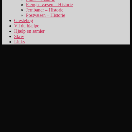
Fængselvæsen – Historie
Jernbaner – Historie
Postvæsen – Historie
Gæstebog
Vil du hjælpe
Hjælp en samler
Skriv
Links