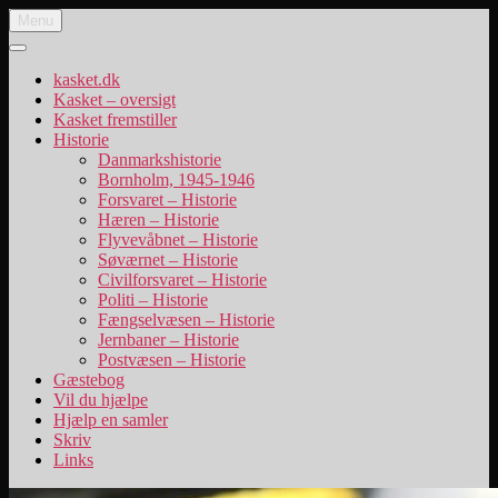
Videre
Menu
Danske uniformskasketter
uniformskasketter og lidt historie
til
indhold
kasket.dk
Kasket – oversigt
Kasket fremstiller
Historie
Danmarkshistorie
Bornholm, 1945-1946
Forsvaret – Historie
Hæren – Historie
Flyvevåbnet – Historie
Søværnet – Historie
Civilforsvaret – Historie
Politi – Historie
Fængselvæsen – Historie
Jernbaner – Historie
Postvæsen – Historie
Gæstebog
Vil du hjælpe
Hjælp en samler
Skriv
Links