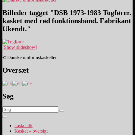
Billeder tagget "DSB 1973-1983 Togfører.
kasket med rød funktionsbånd. Fabrikant
Ukendt."
[Show slideshow]
© Danske uniformskasketter
Oversæt
Søg
Søg
Søg
efter:
kasket.dk
Kasket – oversigt