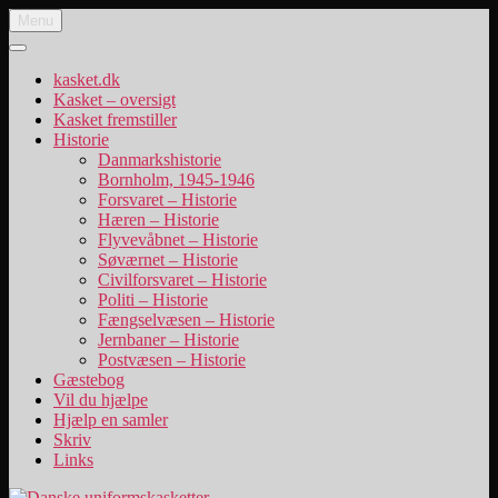
Videre
Menu
Danske uniformskasketter
uniformskasketter og lidt historie
til
indhold
kasket.dk
Kasket – oversigt
Kasket fremstiller
Historie
Danmarkshistorie
Bornholm, 1945-1946
Forsvaret – Historie
Hæren – Historie
Flyvevåbnet – Historie
Søværnet – Historie
Civilforsvaret – Historie
Politi – Historie
Fængselvæsen – Historie
Jernbaner – Historie
Postvæsen – Historie
Gæstebog
Vil du hjælpe
Hjælp en samler
Skriv
Links