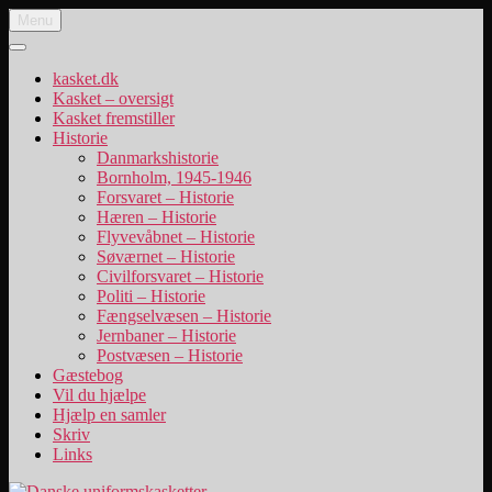
Videre
Menu
Danske uniformskasketter
uniformskasketter og lidt historie
til
indhold
kasket.dk
Kasket – oversigt
Kasket fremstiller
Historie
Danmarkshistorie
Bornholm, 1945-1946
Forsvaret – Historie
Hæren – Historie
Flyvevåbnet – Historie
Søværnet – Historie
Civilforsvaret – Historie
Politi – Historie
Fængselvæsen – Historie
Jernbaner – Historie
Postvæsen – Historie
Gæstebog
Vil du hjælpe
Hjælp en samler
Skriv
Links