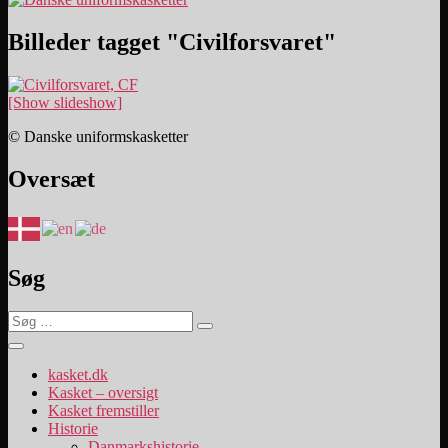
Billeder tagget "Civilforsvaret"
[Show slideshow]
© Danske uniformskasketter
Oversæt
Søg
Søg
Søg
efter:
kasket.dk
Kasket – oversigt
Kasket fremstiller
Historie
Danmarkshistorie