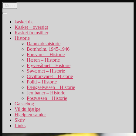
Videre
Menu
Danske uniformskasketter
uniformskasketter og lidt historie
til
indhold
kasket.dk
Kasket – oversigt
Kasket fremstiller
Historie
Danmarkshistorie
Bornholm, 1945-1946
Forsvaret – Historie
Hæren – Historie
Flyvevåbnet – Historie
Søværnet – Historie
Civilforsvaret – Historie
Politi – Historie
Fængselvæsen – Historie
Jernbaner – Historie
Postvæsen – Historie
Gæstebog
Vil du hjælpe
Hjælp en samler
Skriv
Links