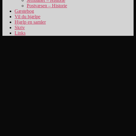
Jernbaner – Historie
Postvæsen – Historie
Gæstebog
Vil du hjælpe
Hjælp en samler
Skriv
Links