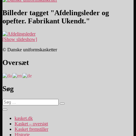
Billeder tagget "Afdelingsleder og
opefter. Fabrikant Ukendt."
[Show slideshow]
© Danske uniformskasketter
Oversæt
Søg
Søg
Søg
efter:
kasket.dk
Kasket – oversigt
Kasket fremstiller
Historie