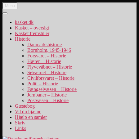
Videre
Menu
Danske uniformskasketter
uniformskasketter og lidt historie
til
indhold
kasket.dk
Kasket – oversigt
Kasket fremstiller
Historie
Danmarkshistorie
Bornholm, 1945-1946
Forsvaret – Historie
Hæren – Historie
Flyvevåbnet – Historie
Søværnet – Historie
Civilforsvaret – Historie
Politi – Historie
Fængselvæsen – Historie
Jernbaner – Historie
Postvæsen – Historie
Gæstebog
Vil du hjælpe
Hjælp en samler
Skriv
Links