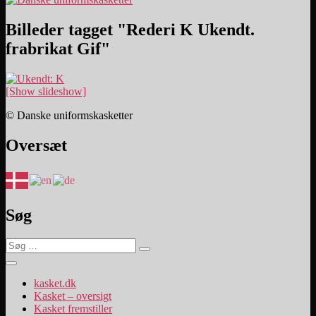
Billeder tagget "Rederi K Ukendt.
frabrikat Gif"
[Show slideshow]
© Danske uniformskasketter
Oversæt
Søg
Søg
Søg
efter:
kasket.dk
Kasket – oversigt
Kasket fremstiller