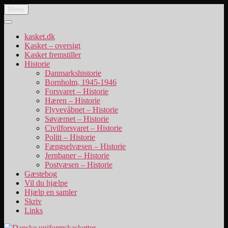
Videre
Menu
Danske uniformskasketter
uniformskasketter og lidt historie
til
indhold
kasket.dk
Kasket – oversigt
Kasket fremstiller
Historie
Danmarkshistorie
Bornholm, 1945-1946
Forsvaret – Historie
Hæren – Historie
Flyvevåbnet – Historie
Søværnet – Historie
Civilforsvaret – Historie
Politi – Historie
Fængselvæsen – Historie
Jernbaner – Historie
Postvæsen – Historie
Gæstebog
Vil du hjælpe
Hjælp en samler
Skriv
Links