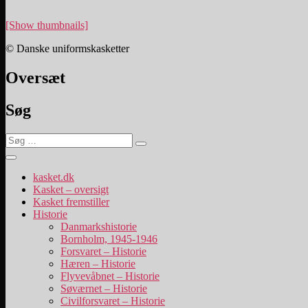
[Show thumbnails]
© Danske uniformskasketter
Oversæt
Søg
Søg
Søg
efter:
kasket.dk
Kasket – oversigt
Kasket fremstiller
Historie
Danmarkshistorie
Bornholm, 1945-1946
Forsvaret – Historie
Hæren – Historie
Flyvevåbnet – Historie
Søværnet – Historie
Civilforsvaret – Historie