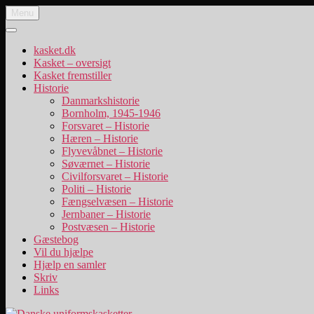
Videre
Menu
Danske uniformskasketter
uniformskasketter og lidt historie
til
indhold
kasket.dk
Kasket – oversigt
Kasket fremstiller
Historie
Danmarkshistorie
Bornholm, 1945-1946
Forsvaret – Historie
Hæren – Historie
Flyvevåbnet – Historie
Søværnet – Historie
Civilforsvaret – Historie
Politi – Historie
Fængselvæsen – Historie
Jernbaner – Historie
Postvæsen – Historie
Gæstebog
Vil du hjælpe
Hjælp en samler
Skriv
Links