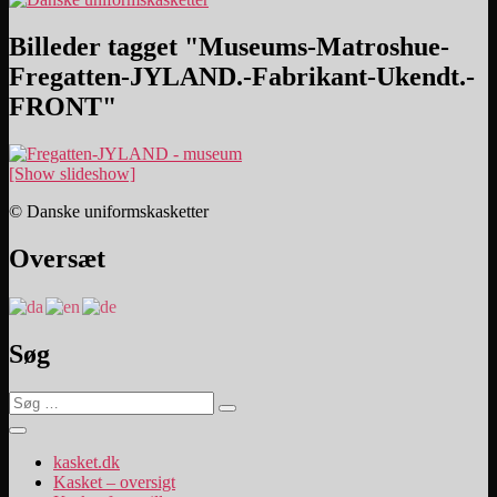
Billeder tagget "Museums-Matroshue-
Fregatten-JYLAND.-Fabrikant-Ukendt.-
FRONT"
[Show slideshow]
© Danske uniformskasketter
Oversæt
Søg
Søg
Søg
efter:
kasket.dk
Kasket – oversigt