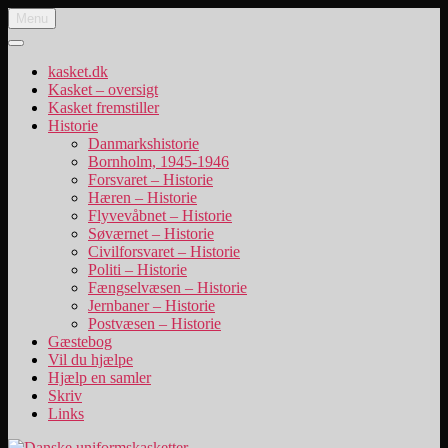
Videre
Menu
Danske uniformskasketter
uniformskasketter og lidt historie
til
indhold
kasket.dk
Kasket – oversigt
Kasket fremstiller
Historie
Danmarkshistorie
Bornholm, 1945-1946
Forsvaret – Historie
Hæren – Historie
Flyvevåbnet – Historie
Søværnet – Historie
Civilforsvaret – Historie
Politi – Historie
Fængselvæsen – Historie
Jernbaner – Historie
Postvæsen – Historie
Gæstebog
Vil du hjælpe
Hjælp en samler
Skriv
Links