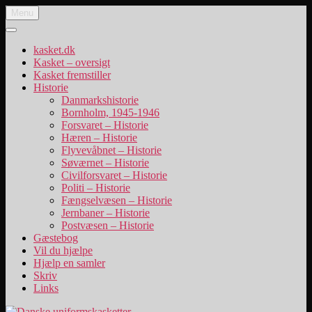
Videre
Menu
Danske uniformskasketter
uniformskasketter og lidt historie
til
indhold
kasket.dk
Kasket – oversigt
Kasket fremstiller
Historie
Danmarkshistorie
Bornholm, 1945-1946
Forsvaret – Historie
Hæren – Historie
Flyvevåbnet – Historie
Søværnet – Historie
Civilforsvaret – Historie
Politi – Historie
Fængselvæsen – Historie
Jernbaner – Historie
Postvæsen – Historie
Gæstebog
Vil du hjælpe
Hjælp en samler
Skriv
Links