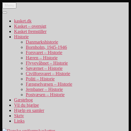
Videre
Menu
Danske uniformskasketter
uniformskasketter og lidt historie
til
indhold
kasket.dk
Kasket – oversigt
Kasket fremstiller
Historie
Danmarkshistorie
Bornholm, 1945-1946
Forsvaret – Historie
Hæren – Historie
Flyvevåbnet – Historie
Søværnet – Historie
Civilforsvaret – Historie
Politi – Historie
Fængselvæsen – Historie
Jernbaner – Historie
Postvæsen – Historie
Gæstebog
Vil du hjælpe
Hjælp en samler
Skriv
Links