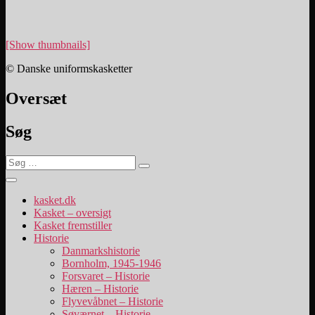
[Show thumbnails]
© Danske uniformskasketter
Oversæt
Søg
Søg
Søg
efter:
kasket.dk
Kasket – oversigt
Kasket fremstiller
Historie
Danmarkshistorie
Bornholm, 1945-1946
Forsvaret – Historie
Hæren – Historie
Flyvevåbnet – Historie
Søværnet – Historie