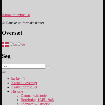
[Show thumbnails]
© Danske uniformskasketter
Oversæt
Søg
Søg
Søg
efter:
kasket.dk
Kasket – oversigt
Kasket fremstiller
Historie
Danmarkshistorie
Bornholm, 1945-1946
Forsvaret – Historie