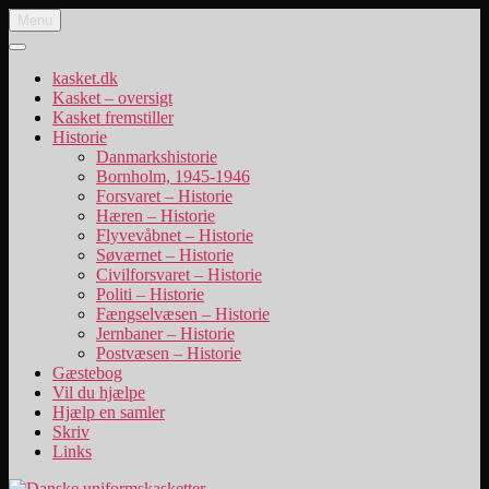
Videre
Menu
Danske uniformskasketter
uniformskasketter og lidt historie
til
indhold
kasket.dk
Kasket – oversigt
Kasket fremstiller
Historie
Danmarkshistorie
Bornholm, 1945-1946
Forsvaret – Historie
Hæren – Historie
Flyvevåbnet – Historie
Søværnet – Historie
Civilforsvaret – Historie
Politi – Historie
Fængselvæsen – Historie
Jernbaner – Historie
Postvæsen – Historie
Gæstebog
Vil du hjælpe
Hjælp en samler
Skriv
Links