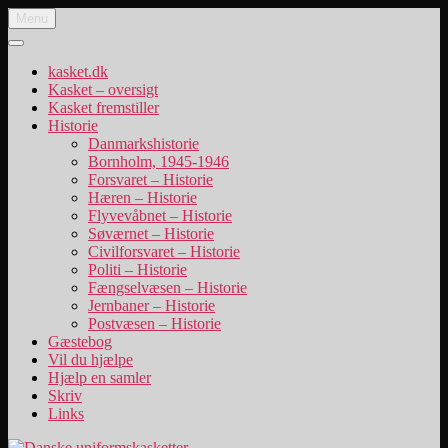
Videre
Menu
Danske uniformskasketter
uniformskasketter og lidt historie
til
indhold
kasket.dk
Kasket – oversigt
Kasket fremstiller
Historie
Danmarkshistorie
Bornholm, 1945-1946
Forsvaret – Historie
Hæren – Historie
Flyvevåbnet – Historie
Søværnet – Historie
Civilforsvaret – Historie
Politi – Historie
Fængselvæsen – Historie
Jernbaner – Historie
Postvæsen – Historie
Gæstebog
Vil du hjælpe
Hjælp en samler
Skriv
Links