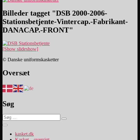
Billeder tagget "DSB 2000-2006-
Stationsbetjente-Vintercap.-Fabrikant-
DANACAP.-FRONT"
[Show slideshow]
© Danske uniformskasketter
Oversæt
Søg
Søg
Søg
efter:
kasket.dk
Kasket – oversigt