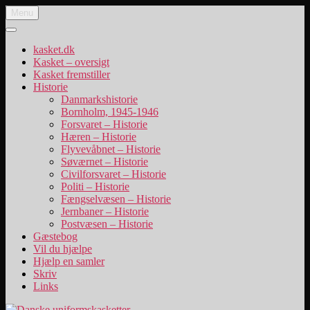
Videre
Menu
Danske uniformskasketter
uniformskasketter og lidt historie
til
indhold
kasket.dk
Kasket – oversigt
Kasket fremstiller
Historie
Danmarkshistorie
Bornholm, 1945-1946
Forsvaret – Historie
Hæren – Historie
Flyvevåbnet – Historie
Søværnet – Historie
Civilforsvaret – Historie
Politi – Historie
Fængselvæsen – Historie
Jernbaner – Historie
Postvæsen – Historie
Gæstebog
Vil du hjælpe
Hjælp en samler
Skriv
Links