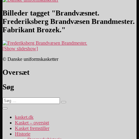
Billeder tagget "Brandvæsnet.
Frederiksberg Brandvæsen Brandmester.
Fabrikant Brozek."
[Show slideshow]
© Danske uniformskasketter
Oversæt
Søg
Søg
Søg
efter:
kasket.dk
Kasket – oversigt
Kasket fremstiller
Historie