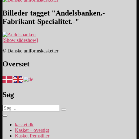
Billeder tagget "Andelsbanken.-
Fabrikant-Specialitet.-"
[Show slideshow]
© Danske uniformskasketter
Oversæt
Søg
Søg
Søg
efter:
kasket.dk
Kasket – oversigt
Kasket fremstiller