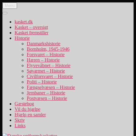
Videre
Menu
Danske uniformskasketter
uniformskasketter og lidt historie
til
indhold
kasket.dk
Kasket – oversigt
Kasket fremstiller
Historie
Danmarkshistorie
Bornholm, 1945-1946
Forsvaret – Historie
Hæren – Historie
Flyvevåbnet – Historie
Søværnet – Historie
Civilforsvaret – Historie
Politi – Historie
Fængselvæsen – Historie
Jernbaner – Historie
Postvæsen – Historie
Gæstebog
Vil du hjælpe
Hjælp en samler
Skriv
Links